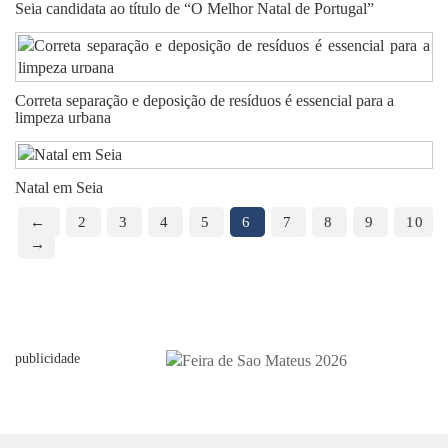
Seia candidata ao título de “O Melhor Natal de Portugal”
Correta separação e deposição de resíduos é essencial para a
limpeza urbana
Natal em Seia
←
2
3
4
5
6
7
8
9
10
→
publicidade