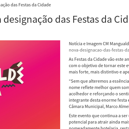
nação das Festas da Cidade
 designação das Festas da Ci
Notícia e Imagem CM Mangual
nova-designacao-das-festas-d
As Festas da Cidade vão este 
com o objetivo de tornar este e
mais forte, mais distintivo e ape
“Sem que alteremos a essência
nome reflete melhor quem som
acolhedor e reforçando o sent
integrante desta enorme festa 
Câmara Municipal, Marco Alme
Este evento que continua a ser
potencial para atrair ainda mai
nomeadamente hotelaria, resta