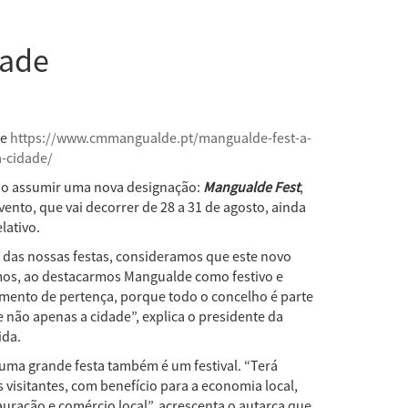
dade
de
https://www.cmmangualde.pt/mangualde-fest-a-
a-cidade/
ano assumir uma nova designação:
Mangualde Fest
,
vento, que vai decorrer de 28 a 31 de agosto, ainda
lativo.
 das nossas festas, consideramos que este novo
os, ao destacarmos Mangualde como festivo e
imento de pertença, porque todo o concelho é parte
e não apenas a cidade”, explica o presidente da
ida.
 uma grande festa também é um festival. “Terá
s visitantes, com benefício para a economia local,
uração e comércio local”, acrescenta o autarca que